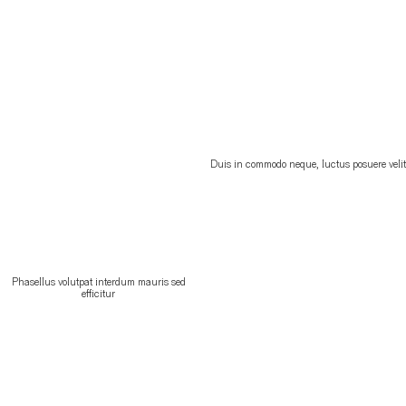
Duis in commodo neque, luctus posuere velit
Phasellus volutpat interdum mauris sed
efficitur